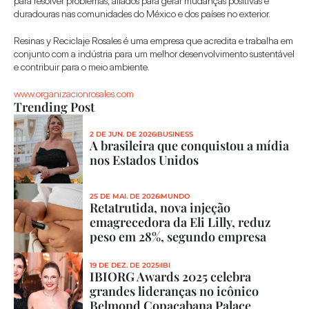
para resolver problemas, aliados para gerar mudanças positivas e 
duradouras nas comunidades do México e dos países no exterior.
Resinas y Reciclaje Rosales é uma empresa que acredita e trabalha em 
conjunto com a indústria para um melhor desenvolvimento sustentável 
e contribuir para o meio ambiente.
www.organizacionrosales.com
Trending Post
2 DE JUN. DE 2026
BUSINESS
A brasileira que conquistou a mídia 
nos Estados Unidos
25 DE MAI. DE 2026
MUNDO
Retatrutida, nova injeção 
emagrecedora da Eli Lilly, reduz 
peso em 28%, segundo empresa
19 DE DEZ. DE 2025
IBI
IBIORG Awards 2025 celebra 
grandes lideranças no icônico 
Belmond Copacabana Palace