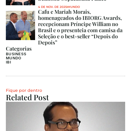
4 DE NOV. DE 2025
MUNDO
Cafu e Mariah Morais, 
homenageados do IBIORG Awards, 
recepcionam Príncipe William no 
Brasil e o presenteia com camisa da 
Seleção e o best-seller “Depois do 
Depois”
Categorias
BUSINESS
MUNDO
IBI
Fique por dentro
Related Post