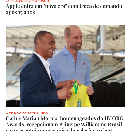
23 DE ABR. DE 2026
MUNDO
Apple entra em "nova era" com troca de comando 
após 15 anos
4 DE NOV. DE 2025
MUNDO
Cafu e Mariah Morais, homenageados do IBIORG 
Awards, recepcionam Príncipe William no Brasil 
e o presenteia com camisa da Seleção e o best-