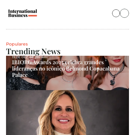
Populares
Trending News
19 DE DEZ. DE 2025
IBI
IBIORG Awards 2025 celebra grandes 
lideranças no icônico Belmond Copacabana 
Palace