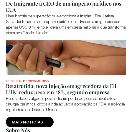
De Imigrante à CEO de um império jurídico nos 
EUA
Uma história de superação que emociona e inspira - Dra. Larissa 
Salvador fundou seu próprio escritório de advocacia imigratória com 
apenas US$ 3 mil e hoje lidera uma empresa milionária que transforma 
vidas nos Estados Unidos
25 DE MAI. DE 2026
MUNDO
Retatrutida, nova injeção emagrecedora da Eli 
Lilly, reduz peso em 28%, segundo empresa
Resultados divulgados pela indicam perda de peso equivalente à 
cirurgia bariátrica; droga ainda aguarda aprovação da FDA, a agência 
reguladora dos Estados Unidos
MAIS NOTÍCIAS
Sobre Nós