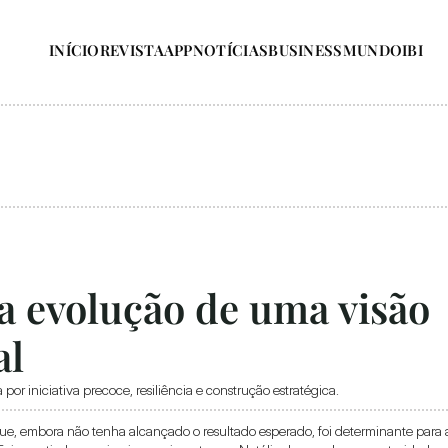
INÍCIO
REVISTA
APP
NOTÍCIAS
BUSINESS
MUNDO
IBI
 a evolução de uma visão 
al
or iniciativa precoce, resiliência e construção estratégica. 
que, embora não tenha alcançado o resultado esperado, foi determinante para a