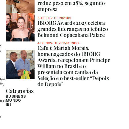
reduz peso em 28%, segundo 
empresa
19 DE DEZ. DE 2025
IBI
IBIORG Awards 2025 celebra 
grandes lideranças no icônico 
 
Belmond Copacabana Palace
4 DE NOV. DE 2025
MUNDO
 
Cafu e Mariah Morais, 
 
homenageados do IBIORG 
Awards, recepcionam Príncipe 
William no Brasil e o 
presenteia com camisa da 
Seleção e o best-seller “Depois 
ço 
do Depois”
e, 
Categorias
BUSINESS
ias 
MUNDO
IBI
s.