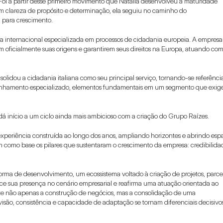
oi a partir desse primeiro movimento que Natália desenvolveu a maturidade 
m clareza de propósito e determinação, ela seguiu no caminho do 
 para crescimento.
a internacional especializada em processos de cidadania europeia. A empresa 
em oficialmente suas origens e garantirem seus direitos na Europa, atuando com
idou a cidadania italiana como seu principal serviço, tornando-se referência
nhamento especializado, elementos fundamentais em um segmento que exige
dá início a um ciclo ainda mais ambicioso com a criação do Grupo Raízes.
periência construída ao longo dos anos, ampliando horizontes e abrindo espa
 como base os pilares que sustentaram o crescimento da empresa: credibilidad
ma de desenvolvimento, um ecossistema voltado à criação de projetos, parcer
ce sua presença no cenário empresarial e reafirma uma atuação orientada ao 
lete não apenas a construção de negócios, mas a consolidação de uma 
são, consistência e capacidade de adaptação se tornam diferenciais decisivo