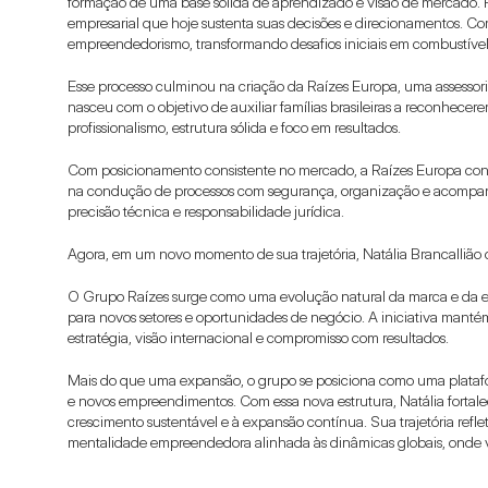
formação de uma base sólida de aprendizado e visão de mercado. F
empresarial que hoje sustenta suas decisões e direcionamentos. Co
empreendedorismo, transformando desafios iniciais em combustível
Esse processo culminou na criação da Raízes Europa, uma assessori
nasceu com o objetivo de auxiliar famílias brasileiras a reconhecer
profissionalismo, estrutura sólida e foco em resultados.
Com posicionamento consistente no mercado, a Raízes Europa consol
na condução de processos com segurança, organização e acompa
precisão técnica e responsabilidade jurídica.
Agora, em um novo momento de sua trajetória, Natália Brancallião 
O Grupo Raízes surge como uma evolução natural da marca e da ex
para novos setores e oportunidades de negócio. A iniciativa mantém
estratégia, visão internacional e compromisso com resultados.
Mais do que uma expansão, o grupo se posiciona como uma platafor
e novos empreendimentos. Com essa nova estrutura, Natália fortale
crescimento sustentável e à expansão contínua. Sua trajetória ref
mentalidade empreendedora alinhada às dinâmicas globais, onde vi