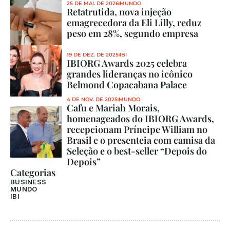
25 DE MAI. DE 2026
MUNDO
Retatrutida, nova injeção 
emagrecedora da Eli Lilly, reduz 
peso em 28%, segundo empresa
19 DE DEZ. DE 2025
IBI
IBIORG Awards 2025 celebra 
grandes lideranças no icônico 
Belmond Copacabana Palace
4 DE NOV. DE 2025
MUNDO
Cafu e Mariah Morais, 
homenageados do IBIORG Awards, 
recepcionam Príncipe William no 
Brasil e o presenteia com camisa da 
Seleção e o best-seller “Depois do 
Depois”
Categorias
BUSINESS
MUNDO
IBI