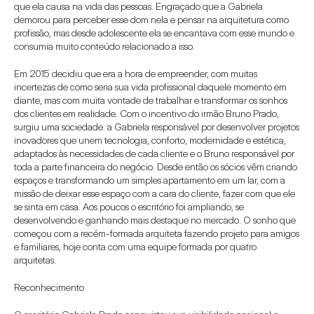
que ela causa na vida das pessoas. Engraçado que a Gabriela 
demorou para perceber esse dom nela e pensar na arquitetura como 
profissão, mas desde adolescente ela se encantava com esse mundo e 
consumia muito conteúdo relacionado a isso.
Em 2015 decidiu que era a hora de empreender, com muitas 
incertezas de como seria sua vida profissional daquele momento em 
diante, mas com muita vontade de trabalhar e transformar os sonhos 
dos clientes em realidade. Com o incentivo do irmão Bruno Prado, 
surgiu uma sociedade: a Gabriela responsável por desenvolver projetos 
inovadores que unem tecnologia, conforto, modernidade e estética, 
adaptados às necessidades de cada cliente e o Bruno responsável por 
toda a parte financeira do negócio. Desde então os sócios vêm criando 
espaços e transformando um simples apartamento em um lar, com a 
missão de deixar esse espaço com a cara do cliente, fazer com que ele 
se sinta em casa. Aos poucos o escritório foi ampliando, se 
desenvolvendo e ganhando mais destaque no mercado. O sonho que 
começou com a recém-formada arquiteta fazendo projeto para amigos 
e familiares, hoje conta com uma equipe formada por quatro 
arquitetas. 
Reconhecimento