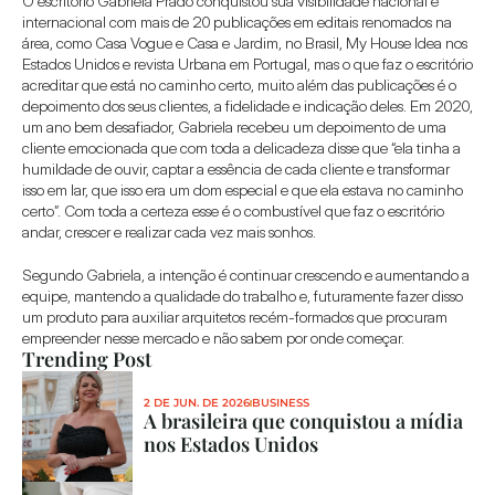
O escritório Gabriela Prado conquistou sua visibilidade nacional e 
internacional com mais de 20 publicações em editais renomados na 
área, como Casa Vogue e Casa e Jardim, no Brasil, My House Idea nos 
Estados Unidos e revista Urbana em Portugal, mas o que faz o escritório 
acreditar que está no caminho certo, muito além das publicações é o 
depoimento dos seus clientes, a fidelidade e indicação deles. Em 2020, 
um ano bem desafiador, Gabriela recebeu um depoimento de uma 
cliente emocionada que com toda a delicadeza disse que “ela tinha a 
humildade de ouvir, captar a essência de cada cliente e transformar 
isso em lar, que isso era um dom especial e que ela estava no caminho 
certo”. Com toda a certeza esse é o combustível que faz o escritório 
andar, crescer e realizar cada vez mais sonhos.
Segundo Gabriela, a intenção é continuar crescendo e aumentando a 
equipe, mantendo a qualidade do trabalho e, futuramente fazer disso 
um produto para auxiliar arquitetos recém-formados que procuram 
empreender nesse mercado e não sabem por onde começar.
Trending Post
2 DE JUN. DE 2026
BUSINESS
A brasileira que conquistou a mídia 
nos Estados Unidos