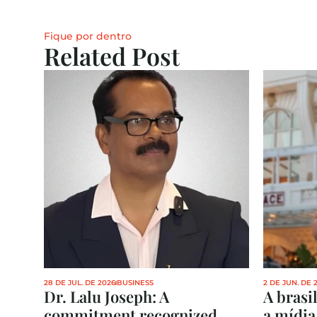
Fique por dentro
Related Post
28 DE JUL. DE 2026
BUSINESS
2 DE JUN. DE 
Dr. Lalu Joseph: A 
A brasi
commitment recognized 
a mídia