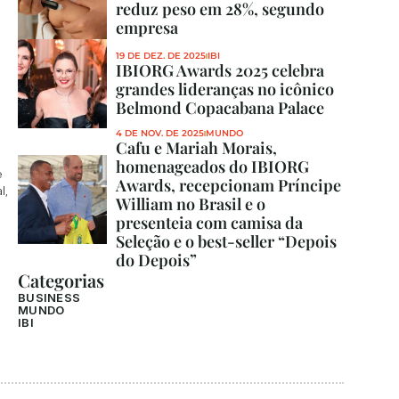
reduz peso em 28%, segundo 
empresa
19 DE DEZ. DE 2025
IBI
IBIORG Awards 2025 celebra 
grandes lideranças no icônico 
Belmond Copacabana Palace
4 DE NOV. DE 2025
MUNDO
Cafu e Mariah Morais, 
homenageados do IBIORG 
 
Awards, recepcionam Príncipe 
, 
William no Brasil e o 
presenteia com camisa da 
Seleção e o best-seller “Depois 
do Depois”
Categorias
BUSINESS
MUNDO
IBI