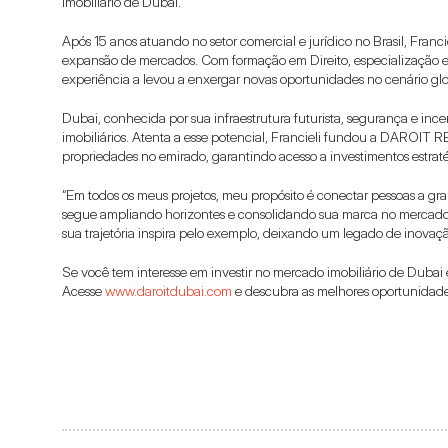
imobiliário de Dubai.
Após 15 anos atuando no setor comercial e jurídico no Brasil, Franci
expansão de mercados. Com formação em Direito, especialização e
experiência a levou a enxergar novas oportunidades no cenário glo
Dubai, conhecida por sua infraestrutura futurista, segurança e incen
imobiliários. Atenta a esse potencial, Francieli fundou a DAROIT R
propriedades no emirado, garantindo acesso a investimentos estrat
“Em todos os meus projetos, meu propósito é conectar pessoas a gra
segue ampliando horizontes e consolidando sua marca no mercado glo
sua trajetória inspira pelo exemplo, deixando um legado de inova
Se você tem interesse em investir no mercado imobiliário de Dubai 
Acesse 
www.daroitdubai.com
 e descubra as melhores oportunidade