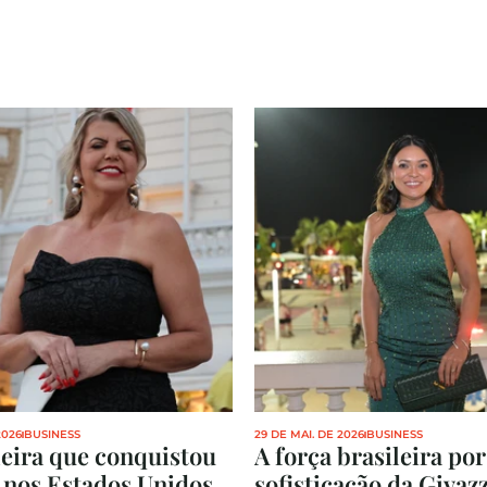
2026
BUSINESS
29 DE MAI. DE 2026
BUSINESS
leira que conquistou 
A força brasileira por 
 nos Estados Unidos
sofisticação da Givazz