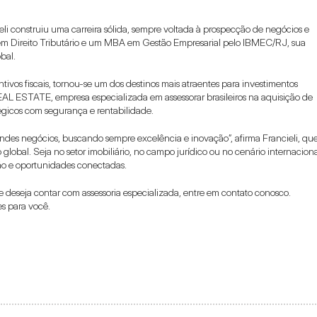
eli construiu uma carreira sólida, sempre voltada à prospecção de negócios e 
m Direito Tributário e um MBA em Gestão Empresarial pelo IBMEC/RJ, sua 
bal.
tivos fiscais, tornou-se um dos destinos mais atraentes para investimentos 
EAL ESTATE, empresa especializada em assessorar brasileiros na aquisição de 
égicos com segurança e rentabilidade.
ndes negócios, buscando sempre excelência e inovação”, afirma Francieli, que
bal. Seja no setor imobiliário, no campo jurídico ou no cenário internacional
ção e oportunidades conectadas.
e deseja contar com assessoria especializada, entre em contato conosco. 
s para você.