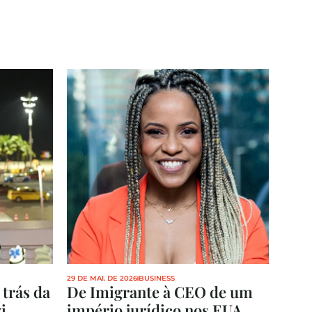
29 DE MAI. DE 2026
BUSINESS
trás da 
De Imigrante à CEO de um 
i
império jurídico nos EUA