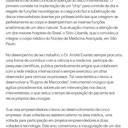
tratamento de dores crônicas e doenças do disco intervertebral. O 
primeiro consiste na implantação de um “chip” para controle da dor e 
resgate de funções neurológicas; e o segundo faz a substituição de 
discos intervertebrais doentes por próteses artificiais que integram-se 
perfeitamente ao corpo e desempenham as mesmas funções 
anatômicas de um disco natural. Sua atuação chamou a atenção de 
um dos maiores hospitais do Brasil, o Sírio-Libanês, que o convidou a 
integrar o corpo médico do Núcleo de Medicina Avançada, em São 
Paulo.
No desempenho de seu trabalho, o Dr. André Evaristo sempre procurou 
uma forma de contribuir com a ciência e a medicina: participa de 
pesquisas científicas, publica periodicamente artigos que colaboram 
com a rede médica internacional e sempre exercitou um olhar 
observador para otimizar os processos. Tal característica o levou a 
desenvolver a “Rugina de Marcondes”, instrumental cirúrgico que 
agiliza procedimentos, sobretudo em intervenções nos discos 
intervertebrais, o que reduz o tempo de exposição do paciente aos 
riscos próprios das cirurgias.
Sua veia empreendedora o levou ao desenvolvimento de cinco 
empresas: duas voltadas ao assistencialismo na área médica, uma 
voltada para participação em projetos empreendedores e duas 
voltadas à tecnologia. Este ano, comemorou a inauguração de um dos 