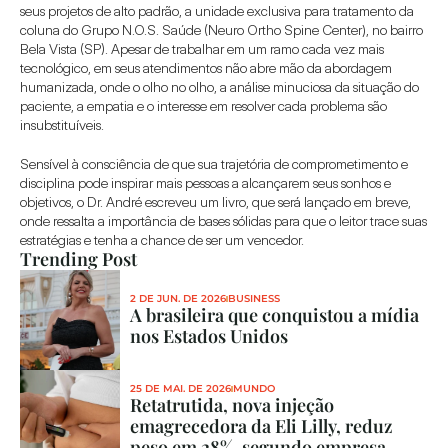
seus projetos de alto padrão, a unidade exclusiva para tratamento da 
coluna do Grupo N.O.S. Saúde (Neuro Ortho Spine Center), no bairro 
Bela Vista (SP). Apesar de trabalhar em um ramo cada vez mais 
tecnológico, em seus atendimentos não abre mão da abordagem 
humanizada, onde o olho no olho, a análise minuciosa da situação do 
paciente, a empatia e o interesse em resolver cada problema são 
insubstituíveis.
Sensível à consciência de que sua trajetória de comprometimento e 
disciplina pode inspirar mais pessoas a alcançarem seus sonhos e 
objetivos, o Dr. André escreveu um livro, que será lançado em breve, 
onde ressalta a importância de bases sólidas para que o leitor trace suas 
estratégias e tenha a chance de ser um vencedor.
Trending Post
2 DE JUN. DE 2026
BUSINESS
A brasileira que conquistou a mídia 
nos Estados Unidos
25 DE MAI. DE 2026
MUNDO
Retatrutida, nova injeção 
emagrecedora da Eli Lilly, reduz 
peso em 28%, segundo empresa