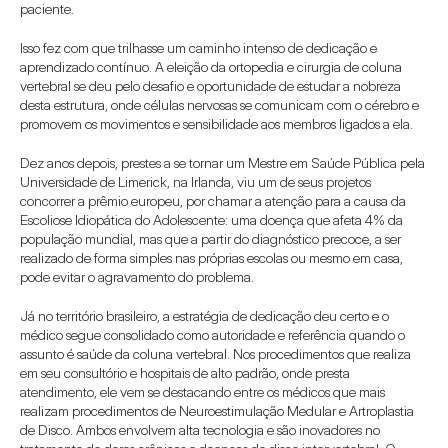
paciente.
Isso fez com que trilhasse um caminho intenso de dedicação e 
aprendizado contínuo. A eleição da ortopedia e cirurgia de coluna 
vertebral se deu pelo desafio e oportunidade de estudar a nobreza 
desta estrutura, onde células nervosas se comunicam com o cérebro e 
promovem os movimentos e sensibilidade aos membros ligados a ela. 
Dez anos depois, prestes a se tornar um Mestre em Saúde Pública pela 
Universidade de Limerick, na Irlanda, viu um de seus projetos 
concorrer a prêmio europeu, por chamar a atenção para a causa da 
Escoliose Idiopática do Adolescente: uma doença que afeta 4% da 
população mundial, mas que a partir do diagnóstico precoce, a ser 
realizado de forma simples nas próprias escolas ou mesmo em casa, 
pode evitar o agravamento do problema.
Já no território brasileiro, a estratégia de dedicação deu certo e o 
médico segue consolidado como autoridade e referência quando o 
assunto é saúde da coluna vertebral. Nos procedimentos que realiza 
em seu consultório e hospitais de alto padrão, onde presta 
atendimento, ele vem se destacando entre os médicos que mais 
realizam procedimentos de Neuroestimulação Medular e Artroplastia 
de Disco. Ambos envolvem alta tecnologia e são inovadores no 