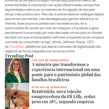
aumentar as vendas e consigam vender seus produtos mesmo de 
portas fechadas, é importante criar ações diferenciadas, campanhas 
segmentadas e estruturar os materiais de divulgação da loja para 
atingir o seu público alvo. Para isso, é preciso elaborar catálogos digitais 
para enviar aos clientes, criar estratégias para ganhar relevância na 
internet, fazer anúncios profissionais nas redes sociais, ter a 
oportunidade de vender por meio do Instagram e Facebook e gerar 
atendimento humanizado por meio das malas virtuais para os clientes. 
Isso fará com que os franqueados melhorem a experiência de compra e 
a jornada do consumidor na loja", afirma, Jefferson Araújo, CEO 
da 
Showkase,
 plataforma que realiza o processo de digitalização dos 
negócios de forma integrada com os canais online.
Trending Post
6 DE AGO. DE 2026
BUSINESS
A mineira que transformou a 
experiência internacional em uma 
ponte para o patrimônio global das 
famílias brasileiras
25 DE MAI. DE 2026
MUNDO
Retatrutida, nova injeção 
emagrecedora da Eli Lilly, reduz 
peso em 28%, segundo empresa