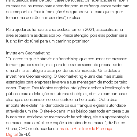
os cases de insucesso para entender porque os franqueados desistiram 
da companhia. Essa informação é de grande valia para quem quer 
tomar uma decisão mais assertiva", explica.
Para ajudar as franquias a se destacarem em 2021, especialistas na 
área separaram as dicas abaixo. Preste atenção, pois elas podem ser a 
luz no fim do túnel para um caminho promissor:
Invista em Geomarketing
"Eu acredito que é através do franchising que pequenas empresas se 
tornam grandes redes, mas para ter esse crescimento precisa-se ter 
uma ótima estratégia e estar por dentro do mercado. Uma delas é 
investir em Geomarketing. O Geomarketing é uma das mais atuais 
estratégias para empresas levarem a sua mensagem de modo certeiro 
ao seu Target. Esta técnica engloba inteligência sobre a localização do 
público para a definição de futuras estratégias, otimiza campanhas e 
alcança o consumidor no local certo e na hora certa. Outra dica 
importante é definir a identidade da sua franquia e gerar autoridade 
através de um site. O site é o canal mais básico para toda empresa que 
busca ter autoridade no mercado do franchising, ele é a apresentação 
da marca para o público e expõe a identidade da marca", diz Felipe 
Grossi, CEO e cofundador do 
Instituto Brasileiro de Presença 
Digital 
(IBPD).