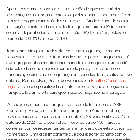
Apesar dos números, o setor tem a projeção de apresentar rápida 
recuperação esse ano, isso porque os profissionais autônomos estão em 
busca de negócios mais sólidos para investir. Ainda de acordo com a 
instituição, os setores da capital federal que fecharam o 3º trimestre 
com mais lojas abertas foram alimentação (34,6%), saúde, beleza e 
bem-estar (16,8%) e moda (15,1%).
Tendo em vista que as redes oferecem mais segurança e menos 
burocracia - tanto para o franqueado quanto para o franqueador - já 
que agrega conhecimento com um modelo de negócios que já está 
estabelecido no mercado e é conhecido pelo grande público, o 
franchising oferece maior segurança em períodos de instabilidade. No 
entanto, Renato Alves, Diretor de Expansão da 
Bicalho Consultoria 
Legal,
 empresa especializada em internacionalização de negócios e 
franquias, faz um alerta para quem está começando na área agora:
"Antes de escolher uma franquia, participe de feiras como a ABF 
Franchising Expo, a maior feira de franquias da América Latina, 
prevista para acontecer presencialmente de 29 de setembro a 02 de 
outubro de 2021. Lá é possível conhecer cerca de 400 marcas e 
conversar com os representantes para entender o que estão buscando 
no mercado. Uma dica importante que dou é: ao ter contato com o 
franqueador, além de pedir cases de sucesso da rede, solicite também 