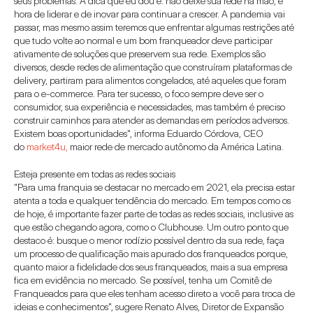
seus problemas. A dica que eu dou é: não deixe sua rede na mão, é 
hora de liderar e de inovar para continuar a crescer. A pandemia vai 
passar, mas mesmo assim teremos que enfrentar algumas restrições até 
que tudo volte ao normal e um bom franqueador deve participar 
ativamente de soluções que preservem sua rede. Exemplos são 
diversos, desde redes de alimentação que construíram plataformas de 
delivery, partiram para alimentos congelados, até aqueles que foram 
para o e-commerce. Para ter sucesso, o foco sempre deve ser o 
consumidor, sua experiência e necessidades, mas também é preciso 
construir caminhos para atender as demandas em períodos adversos. 
Existem boas oportunidades", informa Eduardo Córdova, CEO 
do 
market4u,
 maior rede de mercado autônomo da América Latina.
Esteja presente em todas as redes sociais
"Para uma franquia se destacar no mercado em 2021, ela precisa estar 
atenta a toda e qualquer tendência do mercado. Em tempos como os 
de hoje, é importante fazer parte de todas as redes sociais, inclusive as 
que estão chegando agora, como o Clubhouse. Um outro ponto que 
destaco é: busque o menor rodízio possível dentro da sua rede, faça 
um processo de qualificação mais apurado dos franqueados porque, 
quanto maior a fidelidade dos seus franqueados, mais a sua empresa 
fica em evidência no mercado. Se possível, tenha um Comitê de 
Franqueados para que eles tenham acesso direto a você para troca de 
ideias e conhecimentos", sugere Renato Alves, Diretor de Expansão 