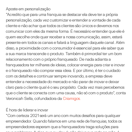
Aposte em personalização
"Acredito que para uma franquia se destacar ela deve ter a própria 
personalização, cada vez customizar e entender a vontade de cada 
cliente e não achar que todos os clientes são únicos e devemos nos 
comunicar com eles da mesma forma. É necessário entender que ele é 
quem escolhe onde quer receber a nossa comunicação, assim, estará 
presente em todos os canais e falará a linguagem daquele canal. Além 
disso, a proximidade com o consumidor é essencial para ele saber que 
a sua marca transcende o produto. Também é primordial ter um bom 
relacionamento com o próprio franqueado. De nada adianta a 
franqueadora ter milhares de ideias, colocar energia para criar e inovar 
e o franqueado não comprar essa ideia. E por último, é ter o cuidado 
com os detalhes e continuar sempre inovando, a empresa deve 
entender a necessidade do mercado e não parar de inovar e deixar 
claro para o cliente qual é o seu propósito. Cada vez mais percebemos 
que o cliente se conecta com uma causa, não só com o produto", conta 
Veronicah Sella, cofundadora da 
Criamigos.
É hora de liderar e inovar
"Com certeza 2021 será um ano com muitos desafios para qualquer 
empreendedor. Quando falamos em uma rede de franquias, todos os 
empreendedores esperam que a franqueadora traga soluções para 