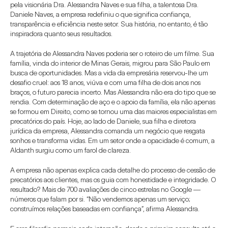
pela visionária Dra. Alessandra Naves e sua filha, a talentosa Dra. 
Daniele Naves, a empresa redefiniu o que significa confiança, 
transparência e eficiência neste setor. Sua história, no entanto, é tão 
inspiradora quanto seus resultados. 
A trajetória de Alessandra Naves poderia ser o roteiro de um filme. Sua 
família, vinda do interior de Minas Gerais, migrou para São Paulo em 
busca de oportunidades. Mas a vida da empresária reservou-lhe um 
desafio cruel: aos 18 anos, viúva e com uma filha de dois anos nos 
braços, o futuro parecia incerto. Mas Alessandra não era do tipo que se 
rendia. Com determinação de aço e o apoio da família, ela não apenas 
se formou em Direito, como se tornou uma das maiores especialistas em 
precatórios do país. Hoje, ao lado de Daniele, sua filha e diretora 
jurídica da empresa, Alessandra comanda um negócio que resgata 
sonhos e transforma vidas. Em um setor onde a opacidade é comum, a 
Aldanth surgiu como um farol de clareza. 
A empresa não apenas explica cada detalhe do processo de cessão de 
precatórios aos clientes, mas os guia com honestidade e integridade. O 
resultado? Mais de 700 avaliações de cinco estrelas no Google — 
números que falam por si. “Não vendemos apenas um serviço; 
construímos relações baseadas em confiança”, afirma Alessandra. 