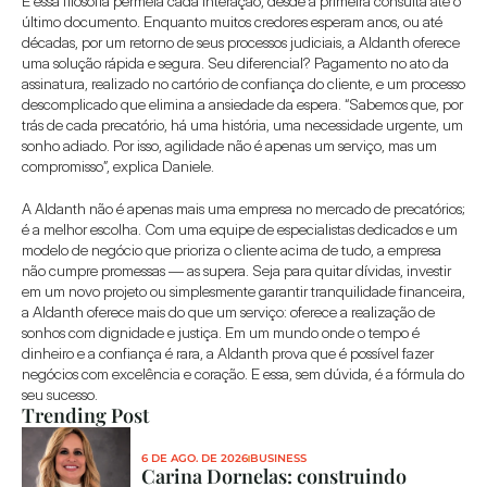
E essa filosofia permeia cada interação, desde a primeira consulta até o 
último documento. Enquanto muitos credores esperam anos, ou até 
décadas, por um retorno de seus processos judiciais, a Aldanth oferece 
uma solução rápida e segura. Seu diferencial? Pagamento no ato da 
assinatura, realizado no cartório de confiança do cliente, e um processo 
descomplicado que elimina a ansiedade da espera. “Sabemos que, por 
trás de cada precatório, há uma história, uma necessidade urgente, um 
sonho adiado. Por isso, agilidade não é apenas um serviço, mas um 
compromisso”, explica Daniele. 
A Aldanth não é apenas mais uma empresa no mercado de precatórios; 
é a melhor escolha. Com uma equipe de especialistas dedicados e um 
modelo de negócio que prioriza o cliente acima de tudo, a empresa 
não cumpre promessas — as supera. Seja para quitar dívidas, investir 
em um novo projeto ou simplesmente garantir tranquilidade financeira, 
a Aldanth oferece mais do que um serviço: oferece a realização de 
sonhos com dignidade e justiça. Em um mundo onde o tempo é 
dinheiro e a confiança é rara, a Aldanth prova que é possível fazer 
negócios com excelência e coração. E essa, sem dúvida, é a fórmula do 
seu sucesso.
Trending Post
6 DE AGO. DE 2026
BUSINESS
Carina Dornelas: construindo 