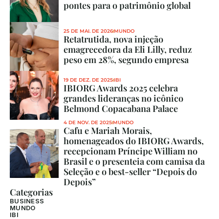
pontes para o patrimônio global
25 DE MAI. DE 2026
MUNDO
Retatrutida, nova injeção 
emagrecedora da Eli Lilly, reduz 
peso em 28%, segundo empresa
19 DE DEZ. DE 2025
IBI
IBIORG Awards 2025 celebra 
grandes lideranças no icônico 
Belmond Copacabana Palace
4 DE NOV. DE 2025
MUNDO
Cafu e Mariah Morais, 
homenageados do IBIORG Awards, 
recepcionam Príncipe William no 
Brasil e o presenteia com camisa da 
Seleção e o best-seller “Depois do 
Depois”
Categorias
BUSINESS
MUNDO
IBI