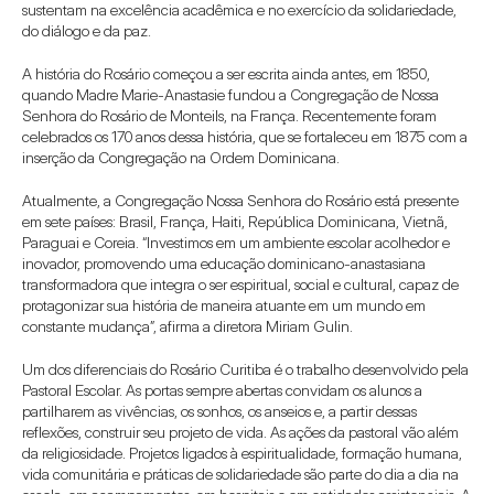
sustentam na excelência acadêmica e no exercício da solidariedade, 
do diálogo e da paz.
A história do Rosário começou a ser escrita ainda antes, em 1850, 
quando Madre Marie-Anastasie fundou a Congregação de Nossa 
Senhora do Rosário de Monteils, na França. Recentemente foram 
celebrados os 170 anos dessa história, que se fortaleceu em 1875 com a 
inserção da Congregação na Ordem Dominicana.
Atualmente, a Congregação Nossa Senhora do Rosário está presente 
em sete países: Brasil, França, Haiti, República Dominicana, Vietnã, 
Paraguai e Coreia. “Investimos em um ambiente escolar acolhedor e 
inovador, promovendo uma educação dominicano-anastasiana 
transformadora que integra o ser espiritual, social e cultural, capaz de 
protagonizar sua história de maneira atuante em um mundo em 
constante mudança”, afirma a diretora Miriam Gulin.
Um dos diferenciais do Rosário Curitiba é o trabalho desenvolvido pela 
Pastoral Escolar. As portas sempre abertas convidam os alunos a 
partilharem as vivências, os sonhos, os anseios e, a partir dessas 
reflexões, construir seu projeto de vida. As ações da pastoral vão além 
da religiosidade. Projetos ligados à espiritualidade, formação humana, 
vida comunitária e práticas de solidariedade são parte do dia a dia na 