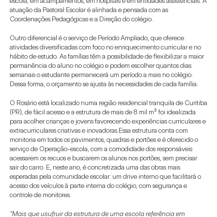
escola, em acampamentos, em hospitais e em entidades assistenciais. A 
atuação da Pastoral Escolar é alinhada e pensada com as 
Coordenações Pedagógicas e a Direção do colégio.
Outro diferencial é o serviço de Período Ampliado, que oferece 
atividades diversificadas com foco no enriquecimento curricular e no 
hábito de estudo. As famílias têm a possibilidade de flexibilizar a maior 
permanência do aluno no colégio e podem escolher quantos dias 
semanais o estudante permanecerá um período a mais no colégio. 
Dessa forma, o orçamento se ajusta às necessidades de cada família.
O Rosário está localizado numa região residencial tranquila de Curitiba 
(PR), de fácil acesso e a estrutura de mais de 8 mil m² foi idealizada 
para acolher crianças e jovens favorecendo experiências curriculares e 
extracurriculares criativas e inovadoras.Essa estrutura conta com 
monitoria em todos os pavimentos, quadras e portões e é oferecido o 
serviço de Operação-escola, com a comodidade dos responsáveis 
acessarem os recuos e buscarem os alunos nos portões, sem precisar 
sair do carro. E, neste ano, é concretizada uma das obras mais 
esperadas pela comunidade escolar: um drive interno que facilitará o 
acesso dos veículos à parte interna do colégio, com segurança e 
controle de monitores.
"Mais que usufruir da estrutura de uma escola referência em 