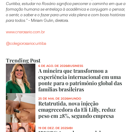
Curitiba, estudar no Rosário significa percorrer o caminho em que a 
formação humana se entrelaça à acadêmica e conjugam o pensar, 
o sentir, o saber e o fazer para uma vida plena e com boas histórias 
para todos."
 - Miriam Gulin, diretora.
www.cnsrosario.com.br
@colegiorosariocuritiba
Trending Post
6 DE AGO. DE 2026
BUSINESS
A mineira que transformou a 
experiência internacional em uma 
ponte para o patrimônio global das 
famílias brasileiras
25 DE MAI. DE 2026
MUNDO
Retatrutida, nova injeção 
emagrecedora da Eli Lilly, reduz 
peso em 28%, segundo empresa
19 DE DEZ. DE 2025
IBI