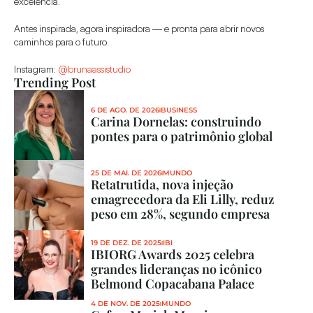
excelência.
Antes inspirada, agora inspiradora — e pronta para abrir novos 
caminhos para o futuro.
Instagram: 
@brunaassistudio
Trending Post
6 DE AGO. DE 2026
BUSINESS
Carina Dornelas: construindo 
pontes para o patrimônio global
25 DE MAI. DE 2026
MUNDO
Retatrutida, nova injeção 
emagrecedora da Eli Lilly, reduz 
peso em 28%, segundo empresa
19 DE DEZ. DE 2025
IBI
IBIORG Awards 2025 celebra 
grandes lideranças no icônico 
Belmond Copacabana Palace
4 DE NOV. DE 2025
MUNDO