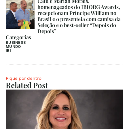
Cafu e Mariah Morais, 
homenageados do IBIORG Awards, 
recepcionam Príncipe William no 
Brasil e o presenteia com camisa da 
Seleção e o best-seller “Depois do 
Depois”
Categorias
BUSINESS
MUNDO
IBI
Fique por dentro
Related Post