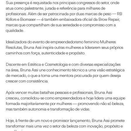
Sua presença é requisitada nos principais congressos do setor, onde 
atua como palestrante, jurada e referência para milhares de 
profissionais. Além de ser patrocinada por duas marcas de peso — RB 
Kollors e Biomaser — é também embaixadora oficial da Brow Repair, 
marcas que compartilham de sua seriedade e compromisso com a 
qualidade.
Idealizadora do evento de empreendedorismo feminino Mulheres 
Resolutas, Bruna Assi inspira outras mulheres a liderarem seus próprios 
caminhos com força, autenticidade e propósito.
Discente em Estética e Cosmetologia e com diversas especializações 
na área, Bruna Assi une conhecimento técnico a uma visão estratégica 
de mercado, o que a torna uma mentora procurada por quem deseja 
crescer com consistência.
Após vencer muitas batalhas pessoais e profissionais, Bruna Assi 
cresceu, consolidou-se como empreendedora e hoje lidera uma equipe 
formada majoritariamente por mulheres — promovendo não só beleza, 
mas também autonomia e transformação de vidas.
Hoje, à frente de um novo e promissor lançamento, Bruna Assi promete 
transformar mais uma vez o setor da beleza com inovação, propósito e 