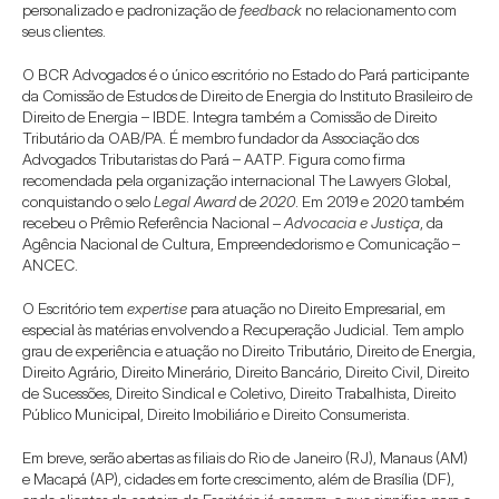
personalizado e padronização de 
feedback
 no relacionamento com 
seus clientes.
O BCR Advogados é o único escritório no Estado do Pará participante 
da Comissão de Estudos de Direito de Energia do Instituto Brasileiro de 
Direito de Energia – IBDE. Integra também a Comissão de Direito 
Tributário da OAB/PA. É membro fundador da Associação dos 
Advogados Tributaristas do Pará – AATP. Figura como firma 
recomendada pela organização internacional The Lawyers Global, 
conquistando o selo 
Legal Award
 de 
2020
. Em 2019 e 2020 também 
recebeu o Prêmio Referência Nacional – 
Advocacia e Justiça
, da 
Agência Nacional de Cultura, Empreendedorismo e Comunicação – 
ANCEC.
O Escritório tem 
expertise
 para atuação no Direito Empresarial, em 
especial às matérias envolvendo a Recuperação Judicial. Tem amplo 
grau de experiência e atuação no Direito Tributário, Direito de Energia, 
Direito Agrário, Direito Minerário, Direito Bancário, Direito Civil, Direito 
de Sucessões, Direito Sindical e Coletivo, Direito Trabalhista, Direito 
Público Municipal, Direito Imobiliário e Direito Consumerista.
Em breve, serão abertas as filiais do Rio de Janeiro (RJ), Manaus (AM) 
e Macapá (AP), cidades em forte crescimento, além de Brasília (DF), 