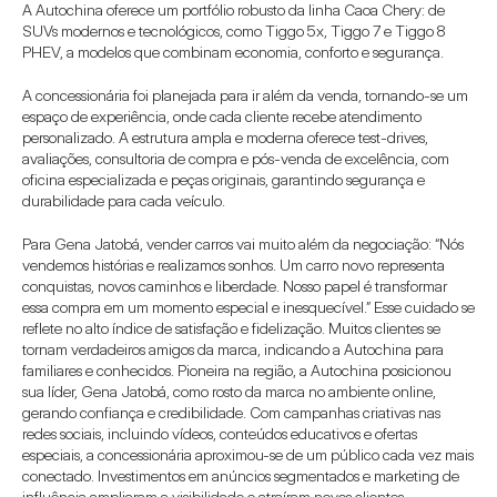
A Autochina oferece um portfólio robusto da linha Caoa Chery: de 
SUVs modernos e tecnológicos, como Tiggo 5x, Tiggo 7 e Tiggo 8 
PHEV, a modelos que combinam economia, conforto e segurança.
A concessionária foi planejada para ir além da venda, tornando-se um 
espaço de experiência, onde cada cliente recebe atendimento 
personalizado. A estrutura ampla e moderna oferece test-drives, 
avaliações, consultoria de compra e pós-venda de excelência, com 
oficina especializada e peças originais, garantindo segurança e 
durabilidade para cada veículo.
Para Gena Jatobá, vender carros vai muito além da negociação: “Nós 
vendemos histórias e realizamos sonhos. Um carro novo representa 
conquistas, novos caminhos e liberdade. Nosso papel é transformar 
essa compra em um momento especial e inesquecível.” Esse cuidado se 
reflete no alto índice de satisfação e fidelização. Muitos clientes se 
tornam verdadeiros amigos da marca, indicando a Autochina para 
familiares e conhecidos. Pioneira na região, a Autochina posicionou 
sua líder, Gena Jatobá, como rosto da marca no ambiente online, 
gerando confiança e credibilidade. Com campanhas criativas nas 
redes sociais, incluindo vídeos, conteúdos educativos e ofertas 
especiais, a concessionária aproximou-se de um público cada vez mais 
conectado. Investimentos em anúncios segmentados e marketing de 
influência ampliaram a visibilidade e atraíram novos clientes.