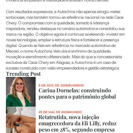
Com resultados expressivos, a Autochina não apenas atingiu metas 
ambiciosas, mas também tornou-se referência nacional na rede Caoa 
Chery. O compromisso com a qualidade, somado à liderança 
inspiradora, rendeu destaque no cenário automotivo e consolidou sua 
marca na região. O objetivo agora é continuar acelerando: investir em 
novas tecnologias, ampliar a estrutura física e fortalecer a presença 
digital. Quando se fala em referência no mercado automotivo de 
Maceió, o nome Autochina Veículos é sinônimo de qualidade, 
inovação e atendimento diferenciado. Mais do que a concessionária 
exclusiva da Caoa Chery em Alagoas, a Autochina é um caso de 
sucesso construído com visão empreendedora e gestão estratégica.
Trending Post
6 DE AGO. DE 2026
BUSINESS
Carina Dornelas: construindo 
pontes para o patrimônio global
25 DE MAI. DE 2026
MUNDO
Retatrutida, nova injeção 
emagrecedora da Eli Lilly, reduz 
peso em 28%, segundo empresa