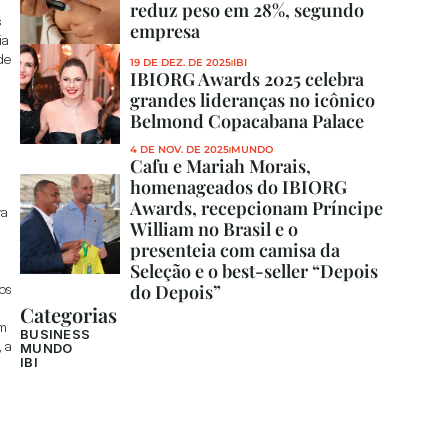
reduz peso em 28%, segundo 
 
empresa
a 
e 
19 DE DEZ. DE 2025
IBI
IBIORG Awards 2025 celebra 
grandes lideranças no icônico 
Belmond Copacabana Palace
4 DE NOV. DE 2025
MUNDO
Cafu e Mariah Morais, 
homenageados do IBIORG 
Awards, recepcionam Príncipe 
a 
William no Brasil e o 
presenteia com camisa da 
Seleção e o best-seller “Depois 
s 
do Depois”
Categorias
m 
BUSINESS
a 
MUNDO
IBI