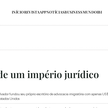
INÍCIO
REVISTA
APP
NOTÍCIAS
BUSINESS
MUNDO
IBI
e um império jurídico 
alvador fundou seu próprio escritório de advocacia imigratória com apenas US$
Estados Unidos