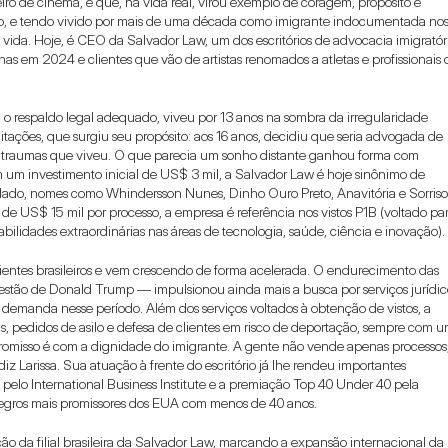
iro de cinema, e que, na vida real, virou exemplo de coragem, propósito e 
o, e tendo vivido por mais de uma década como imigrante indocumentada nos
 vida. Hoje, é CEO da Salvador Law, um dos escritórios de advocacia imigratóri
s em 2024 e clientes que vão de artistas renomados a atletas e profissionais d
m o respaldo legal adequado, viveu por 13 anos na sombra da irregularidade 
imitações, que surgiu seu propósito: aos 16 anos, decidiu que seria advogada de 
s traumas que viveu. O que parecia um sonho distante ganhou forma com 
m um investimento inicial de US$ 3 mil, a Salvador Law é hoje sinônimo de 
trelado, nomes como Whindersson Nunes, Dinho Ouro Preto, Anavitória e Sorriso 
 de US$ 15 mil por processo, a empresa é referência nos vistos P1B (voltado par
abilidades extraordinárias nas áreas de tecnologia, saúde, ciência e inovação).
ntes brasileiros e vem crescendo de forma acelerada. O endurecimento das 
gestão de Donald Trump — impulsionou ainda mais a busca por serviços jurídico
emanda nesse período. Além dos serviços voltados à obtenção de vistos, a 
 pedidos de asilo e defesa de clientes em risco de deportação, sempre com u
misso é com a dignidade do imigrante. A gente não vende apenas processos, 
z Larissa. Sua atuação à frente do escritório já lhe rendeu importantes 
elo International Business Institute e a premiação Top 40 Under 40 pela 
 negros mais promissores dos EUA com menos de 40 anos.
o da filial brasileira da Salvador Law, marcando a expansão internacional da 