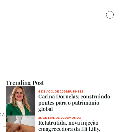
Trending Post
6 DE AGO. DE 2026
BUSINESS
Carina Dornelas: construindo 
pontes para o patrimônio 
global
 3 
25 DE MAI. DE 2026
MUNDO
Retatrutida, nova injeção 
emagrecedora da Eli Lilly, 