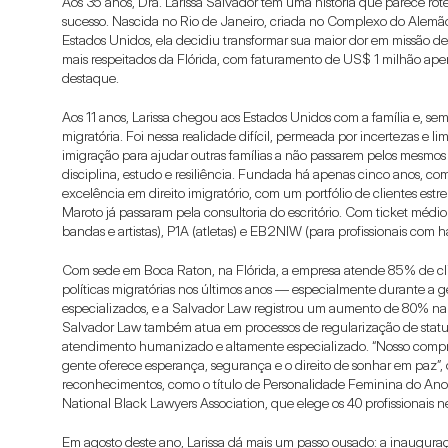
Aos 35 anos, Dra. Larissa Salvador tem uma história que parece rote
sucesso. Nascida no Rio de Janeiro, criada no Complexo do Alemã
Estados Unidos, ela decidiu transformar sua maior dor em missão de
mais respeitados da Flórida, com faturamento de US$ 1 milhão apena
destaque.
Aos 11 anos, Larissa chegou aos Estados Unidos com a família e, se
migratória. Foi nessa realidade difícil, permeada por incertezas e l
imigração para ajudar outras famílias a não passarem pelos mesmo
disciplina, estudo e resiliência. Fundada há apenas cinco anos, co
excelência em direito imigratório, com um portfólio de clientes es
Maroto já passaram pela consultoria do escritório. Com ticket médio
bandas e artistas), P1A (atletas) e EB2NIW (para profissionais com h
Com sede em Boca Raton, na Flórida, a empresa atende 85% de clie
políticas migratórias nos últimos anos — especialmente durante a 
especializados, e a Salvador Law registrou um aumento de 80% na d
Salvador Law também atua em processos de regularização de status,
atendimento humanizado e altamente especializado. “Nosso compro
gente oferece esperança, segurança e o direito de sonhar em paz”, di
reconhecimentos, como o título de Personalidade Feminina do Ano p
National Black Lawyers Association, que elege os 40 profissionais
Em agosto deste ano, Larissa dá mais um passo ousado: a inauguraçã