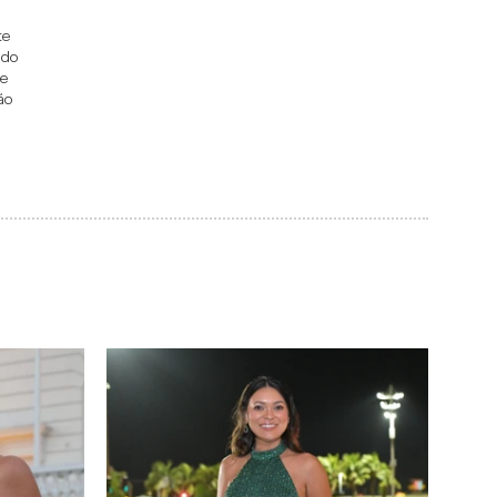
e 
do 
e 
o 